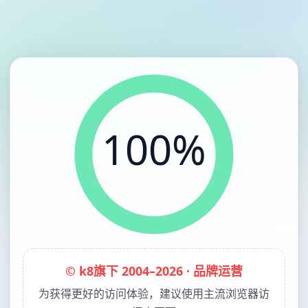
100%
© k8旗下 2004–2026 · 品牌运营
为获得更好的访问体验，建议使用主流浏览器访